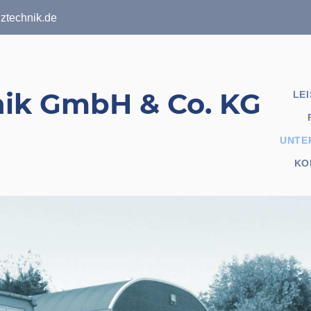
nztechnik.de
LE
UNTE
KO