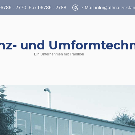
06786 - 2770
, Fax
06786 - 2788
e-Mail
info@altmaier-sta
Ein Unternehmen mit Tradition